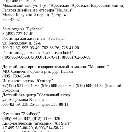
Рок-галерея "Зиг Заг"
Можайский вал, ул. 1 (м. "Арбатская" Арбатско-Покровской линии)
Галерея дизайна и интерьера "Neuhaus"
Малый Калужский пер., д. 2, стр. 4
780-47-57
Зона отдыха "Рублево"
8 (499) 727-17-40
Гостинца для животных "Рets hotel"
ул. Каскадная, д. 32-а
700-31-37, 995-93-40, 782-38-26, 728-41-20
Гостиница для кошек "Cats dream hotel"
(495)960-66-63, 8(903)618-70-11, 8(903)762-59-69
Детский санаторно-оздоровительный комплекс "Московия"
МО, Солнечногорский р-н, дер. Пешки
(495) 780-65-40
Интеллект-лагерь "Юнивер"
+7(495) 931 8641, +7 (916) 688 3375, + 7 (916) 688-33-75 (Евгений
Боярский)
Детский сад-центр "Солнечный ветер"
ул. Академика Варги, д. 2а
500-82-59, 338-25-55, факс 338-80-11
Компания "ZooFood"
(495) 99-55-837, (812) 33-66-326
Кинологический питомник "All Stars"
+7 495 585-80-20, 8-903-514-58-22