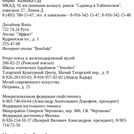
Фирма "Калинка-Сад"
МКАД, 92 км (внешнее кольцо), рынок "Садовод в Тайнинском",
павильон 27, Линия Д
8 (495) 780-15-67, тел. в павильоне - 8-916-542-15-47, 8-916-542-15-48
Дизайнер Routa
722 74 24 Рута
Ателье "Эффект"
Кудринская пл., д. 1
255-47-68
Интернет-ателье "Bourbaki"
Ретро-поезд и железнодорожный музей
266-82-21 (Рижский вокзал)
Школа этнических барабанов "Этнобит"
Татарский Культурный Центр, Малый Татарский пер., д. 8
8-926-283-03-03, 8-916-957-02-02 (Абдель Кадыр)
Музей современного искусства
Петровка, д. 25
Межрегиональная федерация снайстенниса
8-903-740-04-64 (Александр Анатольевич Дорофеев, президент)
Федерация настольного тенниса
Микрорайон Северное Чертаново, кор. 806, СК "Чертаново"
Федерация дистенниса Москвы
8-926-214-10-37 (Валерий Вилович Александров, президент), 8-903-
714-72-50