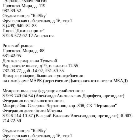
"Aquatique-show Россия"
Проспект Мира, д. 119
987-39-52
Студия танцев "RaiSky"
Фрунзенская набережная, д.16, стр.1
8 (499) 940- 82-83
Гонка "Джип-спринт"
8-926-572-02-12 Анастасия
Рижский рынок
Проспект. Мира, д. 88
631-42-95
Детская ярмарка на Тульской
Варшавское шоссе, д. 9, павильон 11-55
737-03-77, доб. 14-02, 231-39-55
Ярмарка товаров, бывших в употреблении
на платформе МАРК (пересечение Дмитровского шоссе и МКАД)
Межрегиональная федерация снайстенниса
8-903-740-04-64 (Александр Анатольевич Дорофеев, президент)
Федерация настольного тенниса
Микрорайон Северное Чертаново, кор. 806, СК "Чертаново"
Федерация дистенниса Москвы
8-926-214-10-37 (Валерий Вилович Александров, президент), 8-903-
714-72-50
Студия танцев "RaiSky"
Фрунзенская набережная, д.16, стр.1