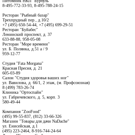
Питомник НКП "Бурбуль"
8-495-772-33-93, 8-495-788-24-15
Ресторан "Рыбный базар"
Трехпрудный пер., д.10/2
+7 (495) 650-54-44, +7 (495) 699-29-51
Ресторан "Буйабес"
Ленинский проспект, д. 37
633-88-88, 958-05-08
Ресторан "Море времени"
ул. Б. Полянка, д.51 a / 9
959-12-77
Студия "Fata Morgana"
Красная Пресня, д. 21
605-03-89
Салон "Студия здоровья ваших ног"
ул. Вавилова, д. 66/1, 2 этаж, (м. Профсоюзная)
8 (499) 783-26-74
Клиника "Ортоспайн"
ул. Габричевского, д. 5, корп. 3
580-49-44
Компания "ZooFood"
(495) 99-55-837, (812) 33-66-326
Магазин "Товары для дачи NaDache"
ул. Енисейская, д.1
(495) 223-2464, 8-916-744-24-64