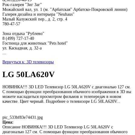
Рок-галерея "Зиг Заг"
Можайский вал, ул. 1 (м. "Арбатская" Арбатско-Покровской линии)
Галерея дизайна и интерьера "Neuhaus"
Малый Калужский пер., д. 2, стр. 4
780-47-57
Зона отдыха "Рублево"
8 (499) 727-17-40
Гостинца для животных "Рets hotel"
ул. Каскадная, д. 32-а
...
Вернуться к: 3D телевизоры
LG 50LA620V
НОВИНКА!!! 3D LED Телевизор LG 50LA620V с диагональю 127 см.
С помощью функции преобразования обычного изображения в 3D вы
можете насладиться просмотром фильмов и телепередач в новом
качестве. Цвет черный. Подробнее о телевизоре LG 50LA620V...
pic_533bf83e74431.jpg
Цена:
Описание
НОВИНКА!!! 3D LED Телевизор LG 50LA620V с
диагональю 127 см. С помощью функции преобразования обычного