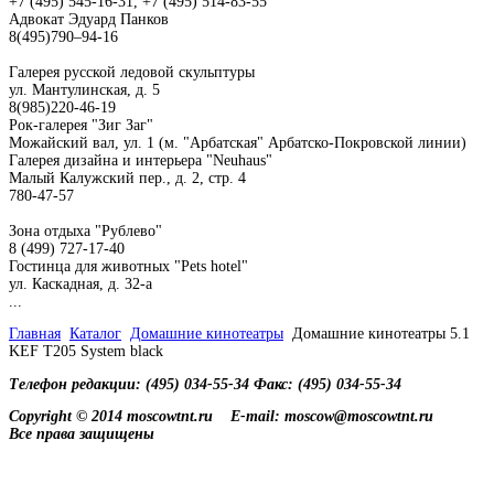
+7 (495) 545-16-31, +7 (495) 514-83-55
Адвокат Эдуард Панков
8(495)790–94-16
Галерея русской ледовой скульптуры
ул. Мантулинская, д. 5
8(985)220-46-19
Рок-галерея "Зиг Заг"
Можайский вал, ул. 1 (м. "Арбатская" Арбатско-Покровской линии)
Галерея дизайна и интерьера "Neuhaus"
Малый Калужский пер., д. 2, стр. 4
780-47-57
Зона отдыха "Рублево"
8 (499) 727-17-40
Гостинца для животных "Рets hotel"
ул. Каскадная, д. 32-а
...
Главная
Каталог
Домашние кинотеатры
Домашние кинотеатры 5.1
KEF T205 System black
Телефон редакции: (495) 034-55-34 Факс: (495) 034-55-34
Copyright © 2014 moscowtnt.ru
E-mail: moscow@moscowtnt.ru
Все права защищены