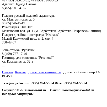
+7 (495) 545-16-31, +7 (495) 514-83-55
Адвокат Эдуард Панков
8(495)790–94-16
Галерея русской ледовой скульптуры
ул. Мантулинская, д. 5
8(985)220-46-19
Рок-галерея "Зиг Заг"
Можайский вал, ул. 1 (м. "Арбатская" Арбатско-Покровской линии)
Галерея дизайна и интерьера "Neuhaus"
Малый Калужский пер., д. 2, стр. 4
780-47-57
Зона отдыха "Рублево"
8 (499) 727-17-40
Гостинца для животных "Рets hotel"
ул. Каскадная, д. 32-а
...
Главная
Каталог
Домашние кинотеатры
Домашний кинотеатр LG
BH4530T
Телефон редакции: (495) 034-55-34 Факс: (495) 034-55-34
Copyright © 2014 moscowtnt.ru
E-mail: moscow@moscowtnt.ru
Все права защищены