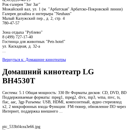
Рок-галерея "Зиг Заг"
Можайский вал, ул. 1 (м. "Арбатская" Арбатско-Покровской линии)
Галерея дизайна и интерьера "Neuhaus"
Малый Калужский пер., д. 2, стр. 4
780-47-57
Зона отдыха "Рублево"
8 (499) 727-17-40
Гостинца для животных "Рets hotel"
ул. Каскадная, д. 32-а
...
Вернуться к: Домашние кинотеатры
Домашний кинотеатр LG
BH4530T
Система: 5.1 Общая мощность: 330 Вт Форматы дисков: CD, DVD, BD
Поддерживаемые форматы: mpeg1, mpeg2, divx, mp3, wma, mvc, ts,
flac, aac, 3gp Разъемы: USB, HDMI, композитный, аудио стереовход
х2, 2 микрофонных входа Функции: FM-тюнер, обновление ПО через
Интернет, поддержка внешнего ...
pic_533bf4cea3e66.jpg