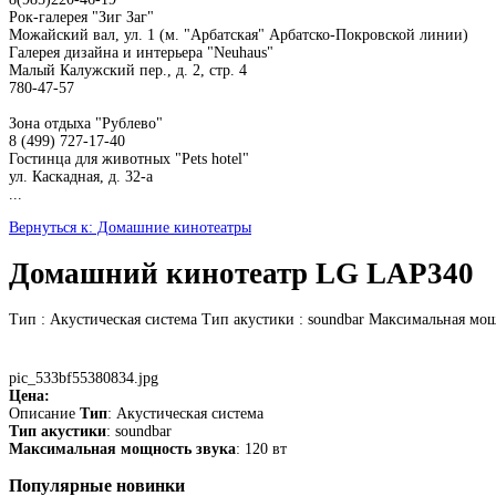
Рок-галерея "Зиг Заг"
Можайский вал, ул. 1 (м. "Арбатская" Арбатско-Покровской линии)
Галерея дизайна и интерьера "Neuhaus"
Малый Калужский пер., д. 2, стр. 4
780-47-57
Зона отдыха "Рублево"
8 (499) 727-17-40
Гостинца для животных "Рets hotel"
ул. Каскадная, д. 32-а
...
Вернуться к: Домашние кинотеатры
Домашний кинотеатр LG LAP340
Тип : Акустическая система Тип акустики : soundbar Максимальная мощ
pic_533bf55380834.jpg
Цена:
Описание
Тип
: Акустическая система
Тип акустики
: soundbar
Максимальная мощность звука
: 120 вт
Популярные
новинки