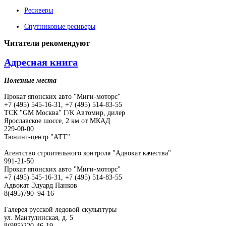
Ресиверы
Спутниковые ресиверы
Читатели
рекомендуют
Адресная книга
Полезные места
Прокат японских авто "Миги-моторс"
+7 (495) 545-16-31, +7 (495) 514-83-55
ТСК "GM Москва" Г/К Автомир, дилер
Ярославское шоссе, 2 км от МКАД
229-00-00
Тюнинг-центр "АТТ"
Агентство строительного контроля "Адвокат качества"
991-21-50
Прокат японских авто "Миги-моторс"
+7 (495) 545-16-31, +7 (495) 514-83-55
Адвокат Эдуард Панков
8(495)790–94-16
Галерея русской ледовой скульптуры
ул. Мантулинская, д. 5
8(985)220-46-19