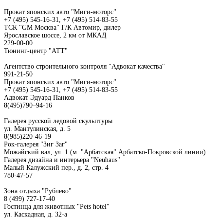
Прокат японских авто "Миги-моторс"
+7 (495) 545-16-31, +7 (495) 514-83-55
ТСК "GM Москва" Г/К Автомир, дилер
Ярославское шоссе, 2 км от МКАД
229-00-00
Тюнинг-центр "АТТ"
Агентство строительного контроля "Адвокат качества"
991-21-50
Прокат японских авто "Миги-моторс"
+7 (495) 545-16-31, +7 (495) 514-83-55
Адвокат Эдуард Панков
8(495)790–94-16
Галерея русской ледовой скульптуры
ул. Мантулинская, д. 5
8(985)220-46-19
Рок-галерея "Зиг Заг"
Можайский вал, ул. 1 (м. "Арбатская" Арбатско-Покровской линии)
Галерея дизайна и интерьера "Neuhaus"
Малый Калужский пер., д. 2, стр. 4
780-47-57
Зона отдыха "Рублево"
8 (499) 727-17-40
Гостинца для животных "Рets hotel"
ул. Каскадная, д. 32-а