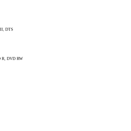
 II, DTS
D R, DVD RW