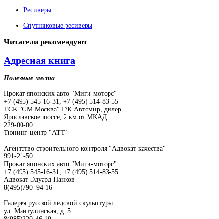
Ресиверы
Спутниковые ресиверы
Читатели
рекомендуют
Адресная книга
Полезные места
Прокат японских авто "Миги-моторс"
+7 (495) 545-16-31, +7 (495) 514-83-55
ТСК "GM Москва" Г/К Автомир, дилер
Ярославское шоссе, 2 км от МКАД
229-00-00
Тюнинг-центр "АТТ"
Агентство строительного контроля "Адвокат качества"
991-21-50
Прокат японских авто "Миги-моторс"
+7 (495) 545-16-31, +7 (495) 514-83-55
Адвокат Эдуард Панков
8(495)790–94-16
Галерея русской ледовой скульптуры
ул. Мантулинская, д. 5
8(985)220-46-19