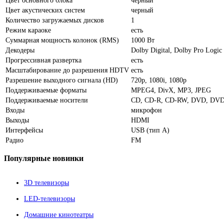
Цвет основного блока
черный
Цвет акустических систем
черный
Количество загружаемых дисков
1
Режим караоке
есть
Суммарная мощность колонок (RMS)
1000 Вт
Декодеры
Dolby Digital, Dolby Pro Logic
Прогрессивная развертка
есть
Масштабирование до разрешения HDTV
есть
Разрешение выходного сигнала (HD)
720p, 1080i, 1080p
Поддерживаемые форматы
MPEG4, DivX, MP3, JPEG
Поддерживаемые носители
CD, CD-R, CD-RW, DVD, DV
Входы
микрофон
Выходы
HDMI
Интерфейсы
USB (тип A)
Радио
FM
Популярные
новинки
3D телевизоры
LED-телевизоры
Домашние кинотеатры