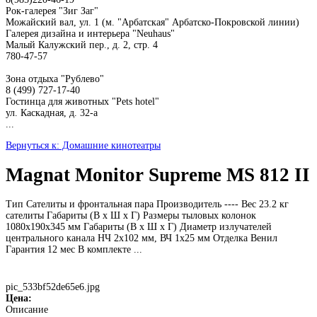
Рок-галерея "Зиг Заг"
Можайский вал, ул. 1 (м. "Арбатская" Арбатско-Покровской линии)
Галерея дизайна и интерьера "Neuhaus"
Малый Калужский пер., д. 2, стр. 4
780-47-57
Зона отдыха "Рублево"
8 (499) 727-17-40
Гостинца для животных "Рets hotel"
ул. Каскадная, д. 32-а
...
Вернуться к: Домашние кинотеатры
Magnat Monitor Supreme MS 812 II
Тип Сателиты и фронтальная пара Производитель ---- Вес 23.2 кг
сателиты Габариты (В х Ш х Г) Размеры тыловых колонок
1080x190x345 мм Габариты (В х Ш х Г) Диаметр излучателей
центрального канала НЧ 2х102 мм, ВЧ 1х25 мм Отделка Венил
Гарантия 12 мес В комплекте ...
pic_533bf52de65e6.jpg
Цена:
Описание