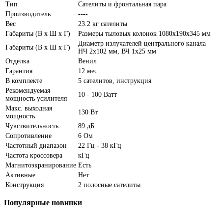
Тип
Сателиты и фронтальная пара
Производитель
----
Вес
23.2 кг сателиты
Габариты (В х Ш х Г)
Размеры тыловых колонок 1080x190x345 мм
Диаметр излучателей центрального канала
Габариты (В х Ш х Г)
НЧ 2х102 мм, ВЧ 1х25 мм
Отделка
Венил
Гарантия
12 мес
В комплекте
5 сателитов, инструкция
Рекомендуемая
10 - 100 Ватт
мощность усилителя
Макс. выходная
130 Вт
мощность
Чувствительность
89 дБ
Сопротивление
6 Ом
Частотный диапазон
22 Гц - 38 кГц
Частота кроссовера
кГц
Магнитоэкранирование
Есть
Активные
Нет
Конструкция
2 полосные сателиты
Популярные
новинки