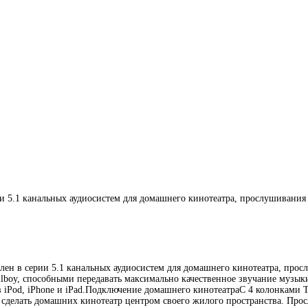
и 5.1 канальных аудиосистем для домашнего кинотеатра, прослушивани
ен в серии 5.1 канальных аудиосистем для домашнего кинотеатра, про
lboy, способными передавать максимально качественное звучание музык
iPod, iPhone и iPad.Подключение домашнего кинотеатраС 4 колонками Ta
очет сделать домашних кинотеатр центром своего жилого пространства. 