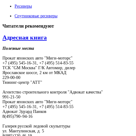
Ресиверы
Спутниковые ресиверы
Читатели
рекомендуют
Адресная книга
Полезные места
Прокат японских авто "Миги-моторс"
+7 (495) 545-16-31, +7 (495) 514-83-55
ТСК "GM Москва" Г/К Автомир, дилер
Ярославское шоссе, 2 км от МКАД
229-00-00
Тюнинг-центр "АТТ"
Агентство строительного контроля "Адвокат качества"
991-21-50
Прокат японских авто "Миги-моторс"
+7 (495) 545-16-31, +7 (495) 514-83-55
Адвокат Эдуард Панков
8(495)790–94-16
Галерея русской ледовой скульптуры
ул. Мантулинская, д. 5
8(985)220-46-19