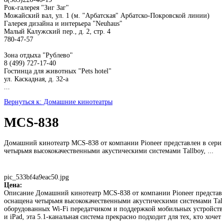
Рок-галерея "Зиг Заг"
Можайский вал, ул. 1 (м. "Арбатская" Арбатско-Покровской линии)
Галерея дизайна и интерьера "Neuhaus"
Малый Калужский пер., д. 2, стр. 4
780-47-57
Зона отдыха "Рублево"
8 (499) 727-17-40
Гостинца для животных "Рets hotel"
ул. Каскадная, д. 32-а
...
Вернуться к: Домашние кинотеатры
MCS-838
Домашний кинотеатр MCS-838 от компании Pioneer представлен в сери
четырьмя высококачественными акустическими системами Tallboy, ...
pic_533bf4a9eac50.jpg
Цена:
Описание
Домашний кинотеатр MCS-838 от компании Pioneer представл
оснащена четырьмя высококачественными акустическими системами Tal
оборудованных Wi-Fi передатчиком и поддержкой мобильных устройств 
и iPad, эта 5.1-канальная система прекрасно подходит для тех, кто х