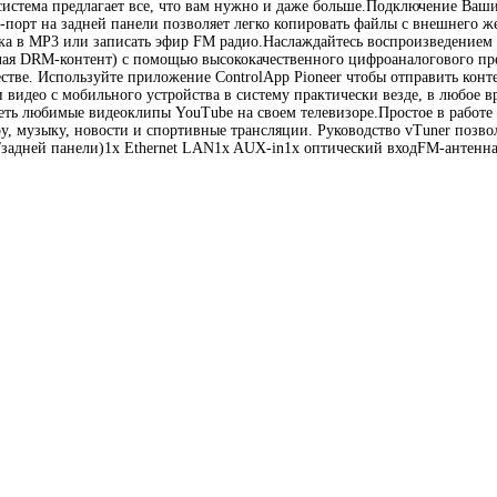
 система предлагает все, что вам нужно и даже больше.Подключение Ва
порт на задней панели позволяет легко копировать файлы с внешнего же
ка в MP3 или записать эфир FM радио.Наслаждайтесь воспроизведение
ключая DRM-контент) с помощью высококачественного цифроаналогового 
тве. Используйте приложение ControlApp Pioneer чтобы отправить конте
и видео с мобильного устройства в систему практически везде, в любое 
еть любимые видеоклипы YouTube на своем телевизоре.Простое в работ
ру, музыку, новости и спортивные трансляции. Руководство vTuner позв
задней панели)1x Ethernet LAN1x AUX-in1x оптический входFM-антенна