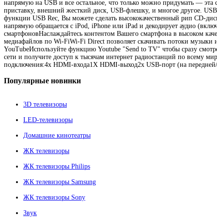
напрямую на USB и все остальное, что только можно придумать — эта
приставку, внешний жесткий диск, USB-флешку, и многое другое. USB-
функции USB Rec, Вы можете сделать высококачественный рип CD-дис
напрямую обращается с iPod, iPhone или iPad и декодирует аудио (в
смартфоновНаслаждайтесь контентом Вашего смартфона в высоком качес
медиафайлов по Wi-FiWi-Fi Direct позволяет скачивать потоки музыки 
YouTubeИспользуйте функцию Youtube "Send to TV" чтобы сразу смотр
сети и получите доступ к тысячам интернет радиостанций по всему ми
подключения:4x HDMI-входа1X HDMI-выход2x USB-порт (на передней/
Популярные
новинки
3D телевизоры
LED-телевизоры
Домашние кинотеатры
ЖК телевизоры
ЖК телевизоры Philips
ЖК телевизоры Samsung
ЖК телевизоры Sony
Звук