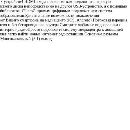
ших устройств4 HDMI-входа позволяет вам подключить игровую
сткого диска непосредственно на другое USB-устройство, а с помощью
м библиотеки iTunesС прямым цифровым подключением система
преобразователя.Удивительные возможности подключения
нт Вашего смартфона на медиацентр (iOS, Android).Потоковая передача
время и без беспроводного роутера.Смотрите любимые видеоролики с
е интернет-радиоПросто подключите систему медиацентра к домашней
оляет легко найти новые интернет радиостанции.Основные разъемы
Многоканальный (5.1) выход