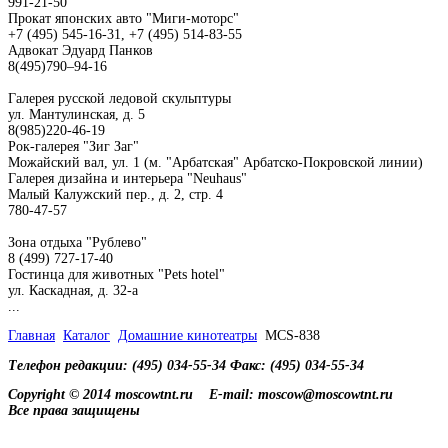
991-21-50
Прокат японских авто "Миги-моторс"
+7 (495) 545-16-31, +7 (495) 514-83-55
Адвокат Эдуард Панков
8(495)790–94-16
Галерея русской ледовой скульптуры
ул. Мантулинская, д. 5
8(985)220-46-19
Рок-галерея "Зиг Заг"
Можайский вал, ул. 1 (м. "Арбатская" Арбатско-Покровской линии)
Галерея дизайна и интерьера "Neuhaus"
Малый Калужский пер., д. 2, стр. 4
780-47-57
Зона отдыха "Рублево"
8 (499) 727-17-40
Гостинца для животных "Рets hotel"
ул. Каскадная, д. 32-а
...
Главная
Каталог
Домашние кинотеатры
MCS-838
Телефон редакции: (495) 034-55-34 Факс: (495) 034-55-34
Copyright © 2014 moscowtnt.ru
E-mail: moscow@moscowtnt.ru
Все права защищены