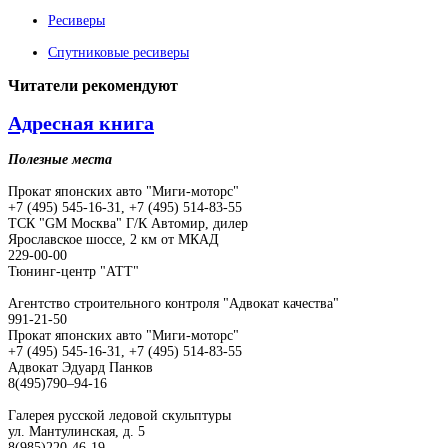
Ресиверы
Спутниковые ресиверы
Читатели
рекомендуют
Адресная книга
Полезные места
Прокат японских авто "Миги-моторс"
+7 (495) 545-16-31, +7 (495) 514-83-55
ТСК "GM Москва" Г/К Автомир, дилер
Ярославское шоссе, 2 км от МКАД
229-00-00
Тюнинг-центр "АТТ"
Агентство строительного контроля "Адвокат качества"
991-21-50
Прокат японских авто "Миги-моторс"
+7 (495) 545-16-31, +7 (495) 514-83-55
Адвокат Эдуард Панков
8(495)790–94-16
Галерея русской ледовой скульптуры
ул. Мантулинская, д. 5
8(985)220-46-19