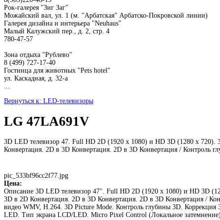
Рок-галерея "Зиг Заг"
Можайский вал, ул. 1 (м. "Арбатская" Арбатско-Покровской линии)
Галерея дизайна и интерьера "Neuhaus"
Малый Калужский пер., д. 2, стр. 4
780-47-57
Зона отдыха "Рублево"
8 (499) 727-17-40
Гостинца для животных "Рets hotel"
ул. Каскадная, д. 32-а
...
Вернуться к: LED-телевизоры
LG 47LA691V
3D LED телевизор 47. Full HD 2D (1920 х 1080) и HD 3D (1280 x 720
Конвертация. 2D в 3D Конвертация. 2D в 3D Конвертация / Контроль гл
pic_533bf96cc2f77.jpg
Цена:
Описание
3D LED телевизор 47". Full HD 2D (1920 х 1080) и HD 3D (
3D в 2D Конвертация. 2D в 3D Конвертация. 2D в 3D Конвертация / К
видео WMV, H.264. 3D Picture Mode. Контроль глубины 3D. Коррекция 3
LED. Тип экрана LCD/LED. Micro Pixel Control (Локальное затемнение).