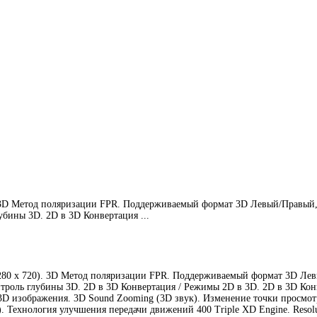
). 3D Метод поляризации FPR. Поддерживаемый формат 3D Левый/Правый,
убины 3D. 2D в 3D Конвертация ...
1280 x 720). 3D Метод поляризации FPR. Поддерживаемый формат 3D Лев
онтроль глубины 3D. 2D в 3D Конвертация / Режимы 2D в 3D. 2D в 3D Ко
D изображения. 3D Sound Zooming (3D звук). Изменение точки просмотра
 Технология улучшения передачи движений 400 Triple XD Engine. Resolut