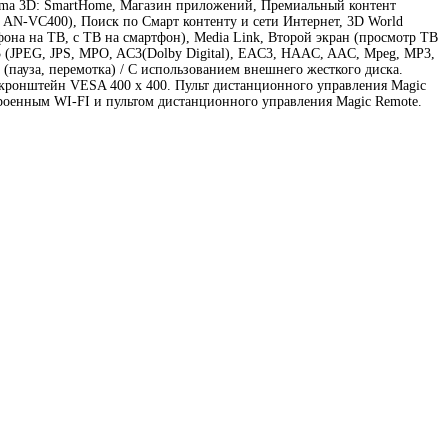
 Cinema 3D: SmartHome, Магазин приложений, Премиальный контент
 AN-VC400), Поиск по Смарт контенту и сети Интернет, 3D World
она на ТВ, с ТВ на смартфон), Media Link, Второй экран (просмотр ТВ
 3 (JPEG, JPS, MPO, AC3(Dolby Digital), EAC3, HAAC, AAC, Mpeg, MP3,
пауза, перемотка) / С использованием внешнего жесткого диска.
 кронштейн VESA 400 х 400. Пульт дистанционного управления Magic
роенным WI-FI и пультом дистанционного управления Magic Remote.