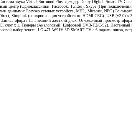
 Система звука Virtual Surround Plus. Декодер Dolby Digital. Smart TV
ый центр (Одноклассники, Facebook, Twitter), Skype (При подключении
ен данными: Браузер сетевых устройств, MHL, Miracast, NFC (Со смартф
Direct, Simplink (синхронизация устройств по HDMI CEC). USB (v2.0) х
Запись эфира / На внешний жесткий диск. Отложенный просмотр эфира (
3. CI слот х 1. Тюнеры (Аналоговый, Цифровой DVB-T2/C/S2). Настенный
осовой набор текста. LG 47LA691V 3D SMART TV с 6 парами очков, вст