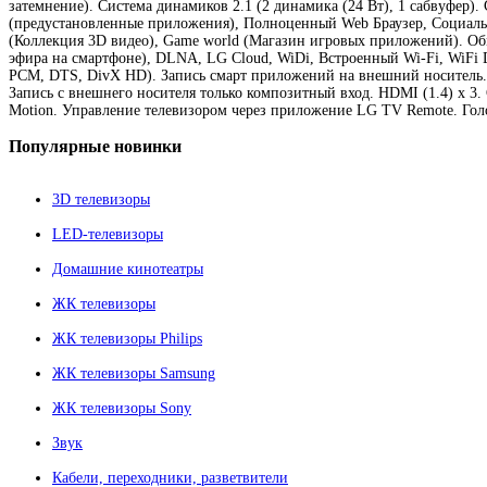
затемнение). Система динамиков 2.1 (2 динамика (24 Вт), 1 сабвуфер).
(предустановленные приложения), Полноценный Web Браузер, Социальн
(Коллекция 3D видео), Game world (Магазин игровых приложений). Обм
эфира на смартфоне), DLNA, LG Cloud, WiDi, Встроенный Wi-Fi, WiFi 
PCM, DTS, DivX HD). Запись смарт приложений на внешний носитель. 
Запись с внешнего носителя только композитный вход. HDMI (1.4) х 
Motion. Управление телевизором через приложение LG TV Remote. Гол
Популярные
новинки
3D телевизоры
LED-телевизоры
Домашние кинотеатры
ЖК телевизоры
ЖК телевизоры Philips
ЖК телевизоры Samsung
ЖК телевизоры Sony
Звук
Кабели, переходники, разветвители