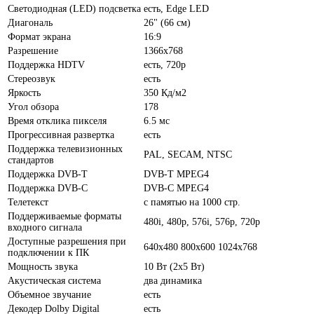
Светодиодная (LED) подсветка
есть, Edge LED
Диагональ
26" (66 см)
Формат экрана
16:9
Разрешение
1366x768
Поддержка HDTV
есть, 720p
Стереозвук
есть
Яркость
350 Кд/м2
Угол обзора
178
Время отклика пикселя
6.5 мс
Прогрессивная развертка
есть
Поддержка телевизионных
PAL, SECAM, NTSC
стандартов
Поддержка DVB-T
DVB-T MPEG4
Поддержка DVB-C
DVB-C MPEG4
Телетекст
с памятью на 1000 стр.
Поддерживаемые форматы
480i, 480p, 576i, 576p, 720p
входного сигнала
Доступные разрешения при
640x480 800x600 1024x768
подключении к ПК
Мощность звука
10 Вт (2х5 Вт)
Акустическая система
два динамика
Объемное звучание
есть
Декодер Dolby Digital
есть