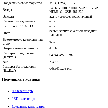
Поддерживаемые форматы
MP3, DivX, JPEG
AV, компонентный, SCART, VGA,
Входы
HDMI x2, USB, RS-232
Выходы
аудио (стерео), коаксиальный
Разъем для наушников
есть
Слот для CI/PCMCIA
есть
белый корпус с черной передней
Цвет
панелью
Возможность крепления на
есть
стену
Потребляемая мощность
41 Вт
Размеры с подставкой
649x454x201 мм
(ШxВxГ)
Вес
7.3 кг
Размеры без подставки
649x418x39 мм
(ШxВxГ)
Популярные
новинки
3D телевизоры
LED-телевизоры
Домашние кинотеатры