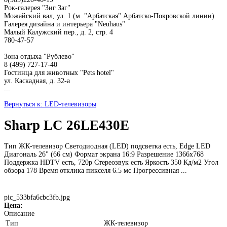
Рок-галерея "Зиг Заг"
Можайский вал, ул. 1 (м. "Арбатская" Арбатско-Покровской линии)
Галерея дизайна и интерьера "Neuhaus"
Малый Калужский пер., д. 2, стр. 4
780-47-57
Зона отдыха "Рублево"
8 (499) 727-17-40
Гостинца для животных "Рets hotel"
ул. Каскадная, д. 32-а
...
Вернуться к: LED-телевизоры
Sharp LC 26LE430E
Тип ЖК-телевизор Светодиодная (LED) подсветка есть, Edge LED
Диагональ 26" (66 см) Формат экрана 16:9 Разрешение 1366x768
Поддержка HDTV есть, 720p Стереозвук есть Яркость 350 Кд/м2 Угол
обзора 178 Время отклика пикселя 6.5 мс Прогрессивная ...
pic_533bfa6cbc3fb.jpg
Цена:
Описание
Тип
ЖК-телевизор