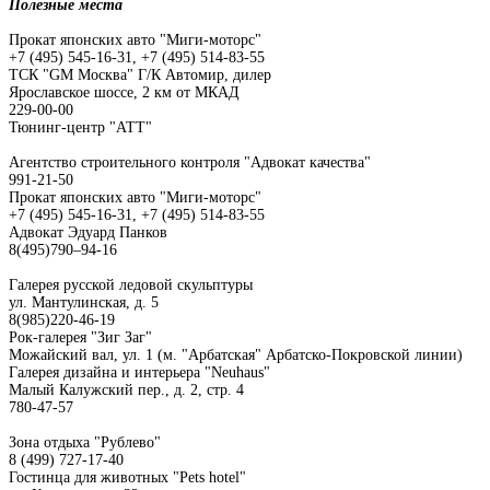
Полезные места
Прокат японских авто "Миги-моторс"
+7 (495) 545-16-31, +7 (495) 514-83-55
ТСК "GM Москва" Г/К Автомир, дилер
Ярославское шоссе, 2 км от МКАД
229-00-00
Тюнинг-центр "АТТ"
Агентство строительного контроля "Адвокат качества"
991-21-50
Прокат японских авто "Миги-моторс"
+7 (495) 545-16-31, +7 (495) 514-83-55
Адвокат Эдуард Панков
8(495)790–94-16
Галерея русской ледовой скульптуры
ул. Мантулинская, д. 5
8(985)220-46-19
Рок-галерея "Зиг Заг"
Можайский вал, ул. 1 (м. "Арбатская" Арбатско-Покровской линии)
Галерея дизайна и интерьера "Neuhaus"
Малый Калужский пер., д. 2, стр. 4
780-47-57
Зона отдыха "Рублево"
8 (499) 727-17-40
Гостинца для животных "Рets hotel"