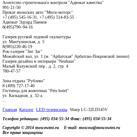
Агентство строительного контроля "Адвокат качества"
991-21-50
Прокат японских авто "Миги-моторс"
+7 (495) 545-16-31, +7 (495) 514-83-55
Адвокат Эдуард Панков
8(495)790–94-16
Галерея русской ледовой скульптуры
ул. Мантулинская, д. 5
8(985)220-46-19
Рок-галерея "Зиг Заг"
Можайский вал, ул. 1 (м. "Арбатская" Арбатско-Покровской линии)
Галерея дизайна и интерьера "Neuhaus"
Малый Калужский пер., д. 2, стр. 4
780-47-57
Зона отдыха "Рублево"
8 (499) 727-17-40
Гостинца для животных "Рets hotel"
ул. Каскадная, д. 32-а
...
Главная
Каталог
LED-телевизоры
Sharp LC-32LD145V
Телефон редакции: (495) 034-55-34 Факс: (495) 034-55-34
Copyright © 2014 moscowtnt.ru
E-mail: moscow@moscowtnt.ru
Все права защищены