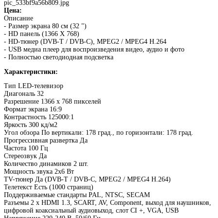
pic_533bf9a56b809.jpg
Цена:
Описание
- Размер экрана 80 см (32 ")
- HD панель (1366 X 768)
- HD-тюнер (DVB-T / DVB-C), MPEG2 / MPEG4 H.264
- USB медиа плеер для воспроизведения видео, аудио и фото
- Полностью светодиодная подсветка
Характеристики:
Тип LED-телевизор
Диагональ 32
Разрешение 1366 x 768 пикселей
Формат экрана 16:9
Контрастность 125000:1
Яркость 300 кд/м2
Угол обзора По вертикали: 178 град., по горизонтали: 178 град.
Прогрессивная развертка Да
Частота 100 Гц
Стереозвук Да
Количество динамиков 2 шт.
Мощность звука 2х6 Вт
TV-тюнер Да (DVB-T / DVB-C, MPEG2 / MPEG4 H.264)
Телетекст Есть (1000 страниц)
Поддерживаемые стандарты PAL, NTSC, SECAM
Разъемы 2 x HDMI 1.3, SCART, AV, Component, выход для наушников,
цифровой коаксиальный аудиовыход, слот CI +, VGA, USB