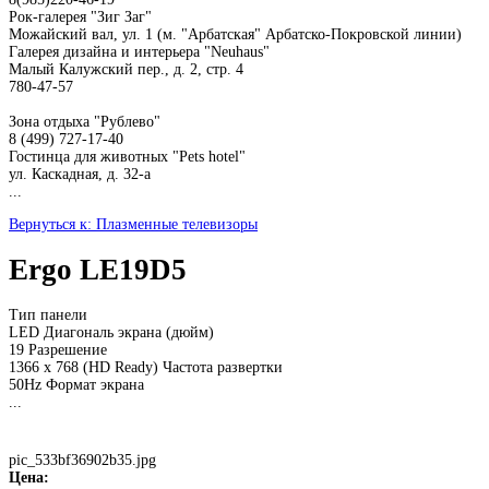
Рок-галерея "Зиг Заг"
Можайский вал, ул. 1 (м. "Арбатская" Арбатско-Покровской линии)
Галерея дизайна и интерьера "Neuhaus"
Малый Калужский пер., д. 2, стр. 4
780-47-57
Зона отдыха "Рублево"
8 (499) 727-17-40
Гостинца для животных "Рets hotel"
ул. Каскадная, д. 32-а
...
Вернуться к: Плазменные телевизоры
Ergo LE19D5
Тип панели
LED Диагональ экрана (дюйм)
19 Разрешение
1366 x 768 (HD Ready) Частота развертки
50Hz Формат экрана
...
pic_533bf36902b35.jpg
Цена: