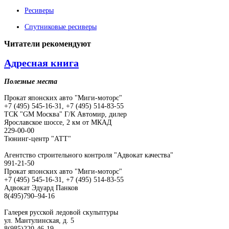
Ресиверы
Спутниковые ресиверы
Читатели
рекомендуют
Адресная книга
Полезные места
Прокат японских авто "Миги-моторс"
+7 (495) 545-16-31, +7 (495) 514-83-55
ТСК "GM Москва" Г/К Автомир, дилер
Ярославское шоссе, 2 км от МКАД
229-00-00
Тюнинг-центр "АТТ"
Агентство строительного контроля "Адвокат качества"
991-21-50
Прокат японских авто "Миги-моторс"
+7 (495) 545-16-31, +7 (495) 514-83-55
Адвокат Эдуард Панков
8(495)790–94-16
Галерея русской ледовой скульптуры
ул. Мантулинская, д. 5
8(985)220-46-19