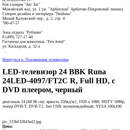
Рок-галерея "Зиг Заг"
Можайский вал, ул. 1 (м. "Арбатская" Арбатско-Покровской линии)
Галерея дизайна и интерьера "Neuhaus"
Малый Калужский пер., д. 2, стр. 4
780-47-57
Зона отдыха "Рублево"
8 (499) 727-17-40
Гостинца для животных "Рets hotel"
ул. Каскадная, д. 32-а
...
Вернуться к: Плазменные телевизоры
LED-телевизор 24 BBK Runa
24LED-4097/FT2C R, Full HD, c
DVD плеером, черный
диагональ 24 (60.96 см); яркость 250кд/м2; 1920 x 1080; HDTV 1080p;
тюнер DVB-T; DVB-T2; тип USB: мультимедийный; VESA 100x100
pic_533bf32843ed3.jpg
Цена: