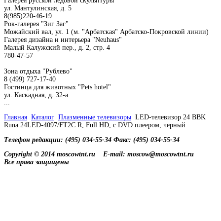
Галерея русской ледовой скульптуры
ул. Мантулинская, д. 5
8(985)220-46-19
Рок-галерея "Зиг Заг"
Можайский вал, ул. 1 (м. "Арбатская" Арбатско-Покровской линии)
Галерея дизайна и интерьера "Neuhaus"
Малый Калужский пер., д. 2, стр. 4
780-47-57
Зона отдыха "Рублево"
8 (499) 727-17-40
Гостинца для животных "Рets hotel"
ул. Каскадная, д. 32-а
...
Главная
Каталог
Плазменные телевизоры
LED-телевизор 24 BBK
Runa 24LED-4097/FT2C R, Full HD, c DVD плеером, черный
Телефон редакции: (495) 034-55-34 Факс: (495) 034-55-34
Copyright © 2014 moscowtnt.ru
E-mail: moscow@moscowtnt.ru
Все права защищены