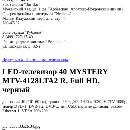
Рок-галерея "Зиг Заг"
Можайский вал, ул. 1 (м. "Арбатская" Арбатско-Покровской линии)
Галерея дизайна и интерьера "Neuhaus"
Малый Калужский пер., д. 2, стр. 4
780-47-57
Зона отдыха "Рублево"
8 (499) 727-17-40
Гостинца для животных "Рets hotel"
ул. Каскадная, д. 32-а
...
Вернуться к: Плазменные телевизоры
LED-телевизор 40 MYSTERY
MTV-4128LTA2 R, Full HD,
черный
диагональ 40 (101.60 см); яркость 250кд/м2; 1920 x 1080; HDTV 1080p;
тюнер DVB-T; DVB-T2; DVB-С; тип USB: мультимедийный; разъем
Ethernet 1; VESA 200x200
pic_533bf33a2fc34.jpg