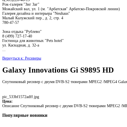
Рок-галерея "Зиг Заг"
Можайский вал, ул. 1 (м. "Арбатская" Арбатско-Покровской линии)
Галерея дизайна и интерьера "Neuhaus"
Малый Калужский пер., д. 2, стр. 4
780-47-57
Зона отдыха "Рублево"
8 (499) 727-17-40
Гостинца для животных "Рets hotel"
ул. Каскадная, д. 32-а
...
Вернуться к: Ресиверы
Galaxy Innovations Gi S9895 HD
Спутниковый ресивер с двумя DVB-S2 тюнерами MPEG2 /MPEG4 Galaxy
pic_533bf1572adff.jpg
Цена:
Описание
Спутниковый ресивер с двумя DVB-S2 тюнерами MPEG2 /MPE
Популярные
новинки