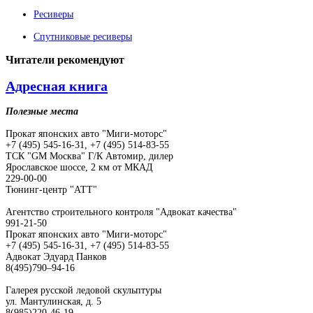
Ресиверы
Спутниковые ресиверы
Читатели
рекомендуют
Адресная книга
Полезные места
Прокат японских авто "Миги-моторс"
+7 (495) 545-16-31, +7 (495) 514-83-55
ТСК "GM Москва" Г/К Автомир, дилер
Ярославское шоссе, 2 км от МКАД
229-00-00
Тюнинг-центр "АТТ"
Агентство строительного контроля "Адвокат качества"
991-21-50
Прокат японских авто "Миги-моторс"
+7 (495) 545-16-31, +7 (495) 514-83-55
Адвокат Эдуард Панков
8(495)790–94-16
Галерея русской ледовой скульптуры
ул. Мантулинская, д. 5
8(985)220-46-19