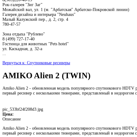
Рок-галерея "Зиг Заг"
Можайский вал, ул. 1 (м. "Арбатская" Арбатско-Покровской линии)
Галерея дизайна и интерьера "Neuhaus"
Малый Калужский пер., д. 2, стр. 4
780-47-57
Зона отдыха "Рублево"
8 (499) 727-17-40
Гостинца для животных "Рets hotel"
ул. Каскадная, д. 32-а
...
Вернуться к: Спутниковые ресиверы
AMIKO Alien 2 (TWIN)
Amiko Alien 2 - обновленная модель популярного спутникового HDTV р
первый ресивер с несколькими тюнерами, представленый в недорогом се
pic_533bf24f208d3.jpg
Цена:
Описание
Amiko Alien 2 - обновленная модель популярного спутникового HDTV р
первый ресивер с несколькими тюнерами, представленый в недорогом се