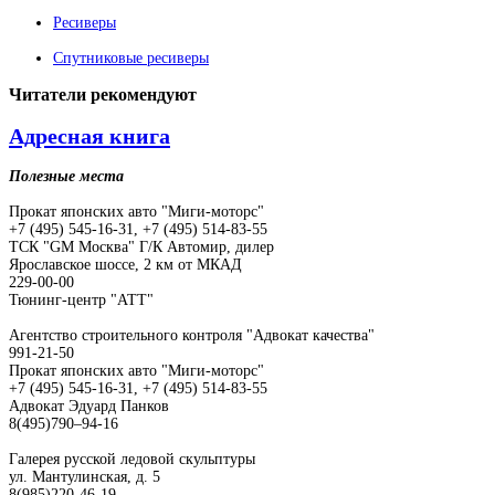
Ресиверы
Спутниковые ресиверы
Читатели
рекомендуют
Адресная книга
Полезные места
Прокат японских авто "Миги-моторс"
+7 (495) 545-16-31, +7 (495) 514-83-55
ТСК "GM Москва" Г/К Автомир, дилер
Ярославское шоссе, 2 км от МКАД
229-00-00
Тюнинг-центр "АТТ"
Агентство строительного контроля "Адвокат качества"
991-21-50
Прокат японских авто "Миги-моторс"
+7 (495) 545-16-31, +7 (495) 514-83-55
Адвокат Эдуард Панков
8(495)790–94-16
Галерея русской ледовой скульптуры
ул. Мантулинская, д. 5
8(985)220-46-19