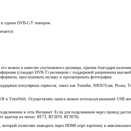
и и одним DVB-C/T тюнером.
ичается:
 его можно в качестве спутникового ресивера, причем благодаря налич
 эфирным (стандарт DVB-T) ресивером с поддержкой разрешения высоко
еоформаты, прослушивать музыку и просматривать фотографии.
ержки популярных сервисов, таких как Youtube, SHOUTcast, Picasa, Twit
VR и TimeShift. Осуществлять запись можно используя внешний USB жес
подключение к сети Интернет. Если для подключения через провод достат
т адаптер на чипах: RT73, RT2870, RT3070).
, который позволяет выводить через HDMI порт картинку в максимально