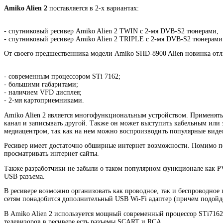
Amiko Alien 2
поставляется в 2-х вариантах:
- спутниковый ресивер Amiko Alien 2 TWIN с 2-мя DVB-S2 тюнерами,
- спутниковый ресивер Amiko Alien 2 TRIPLE с 2-мя DVB-S2 тюнерам
От своего предшественника модели Amiko SHD-8900 Alien новинка отл
- современным процессором STi 7162;
- большими габаритами;
- наличием VFD дисплея;
- 2-мя картоприемниками.
Amiko Alien 2 является многофункциональным устройством. Применять
канал и записывать другой. Также он может выступить кабельным или
медиацентром, так как на нем можно воспроизводить популярные вид
Ресивер имеет достаточно обширные интернет возможности. Помимо подд
просматривать интернет сайты.
Также разработчики не забыли о таком популярном функционале как P
USB разъема.
В ресивере возможно организовать как проводное, так и беcпроводное 
сетям понадобится дополнительный USB Wi-Fi адаптер (причем подойде
В Amiko Alien 2 используется мощный современный процессор STi7162
телевизоров в ресивере есть разъемы SCART и RCA.