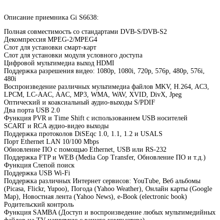
Описание приемника Gi S6638:
Полная совместимость со стандартами DVB-S/DVB-S2
Декомпрессия MPEG-2/MPEG4
Слот для установки смарт-карт
Слот для установки модуля условного доступа
Цифровой мультимедиа выход HDMI
Поддержка разрешения видео: 1080p, 1080i, 720p, 576p, 480p, 576i,
480i
Воспроизведение различных мультимедиа файлов MKV, H.264, AC3,
LPCM, LC-AAC, AAC, MP3, WMA, WAV, XVID, DivX, Jpeg
Оптический и коаксиальный аудио-выходы S/PDIF
Два порта USB 2.0
Функция PVR и Time Shift с использованием USB носителей
SCART и RCA аудио-видео выходы
Поддержка протоколов DiSEqc 1.0, 1.1, 1.2 и USALS
Порт Ethernet LAN 10/100 Mbps
Обновление ПО с помощью Ethernet, USB или RS-232
Поддержка FTP и WEB (Media Cop Transfer, Обновление ПО и т.д.)
Функция Слепой поиск
Поддержка USB Wi-Fi
Поддержка различных Интернет сервисов: YouTube, Веб альбомы
(Picasa, Flickr, Yupoo), Погода (Yahoo Weather), Онлайн карты (Google
Map), Новостная лента (Yahoo News), e-Book (electronic book)
Родительский контроль
Функция SAMBA (Доступ и воспроизведение любых мультимедийных