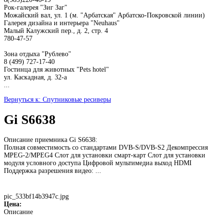
Рок-галерея "Зиг Заг"
Можайский вал, ул. 1 (м. "Арбатская" Арбатско-Покровской линии)
Галерея дизайна и интерьера "Neuhaus"
Малый Калужский пер., д. 2, стр. 4
780-47-57
Зона отдыха "Рублево"
8 (499) 727-17-40
Гостинца для животных "Рets hotel"
ул. Каскадная, д. 32-а
...
Вернуться к: Спутниковые ресиверы
Gi S6638
Описание приемника Gi S6638:
Полная совместимость со стандартами DVB-S/DVB-S2 Декомпрессия
MPEG-2/MPEG4 Слот для установки смарт-карт Слот для установки
модуля условного доступа Цифровой мультимедиа выход HDMI
Поддержка разрешения видео: ...
pic_533bf14b3947c.jpg
Цена:
Описание