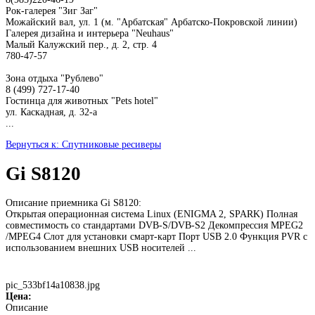
Рок-галерея "Зиг Заг"
Можайский вал, ул. 1 (м. "Арбатская" Арбатско-Покровской линии)
Галерея дизайна и интерьера "Neuhaus"
Малый Калужский пер., д. 2, стр. 4
780-47-57
Зона отдыха "Рублево"
8 (499) 727-17-40
Гостинца для животных "Рets hotel"
ул. Каскадная, д. 32-а
...
Вернуться к: Спутниковые ресиверы
Gi S8120
Описание приемника Gi S8120:
Открытая операционная система Linux (ENIGMA 2, SPARK) Полная
совместимость со стандартами DVB-S/DVB-S2 Декомпрессия MPEG2
/MPEG4 Слот для установки смарт-карт Порт USB 2.0 Функция PVR с
использованием внешних USB носителей ...
pic_533bf14a10838.jpg
Цена:
Описание