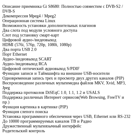
Описание приемника Gi S8680: Полностью совместим с DVB-S2 /
DVB-S
Декомпрессия Mpeg4 / Mpeg2
Операционная система Linux
Возможность установки дополнительных плагинов
Два слота под модули условного доступа
Слот под установку смарт-карт
Цифровой аудио-/видеовыход
HDMI (576i, 576p, 720p, 1080i, 1080p)
Два порта USB 2.0
Порт Ethernet
Аудио-/видеовыход SCART
Аудио-/видеовыход RCA
Цифровой оптический аудиовыход S/PDIF
Функции записи и Таймшифта на внешние USB-носители
Одновременная запись трех и просмотр двух других каналов (PIP)
Воспроизведение различных мультимедиа файлов MKV, Xvid, MP3,
Jpeg
Поддержка протоколов DiSEqC 1.0, 1.1, 1.2 и USALS
Поддержка различных Интернет сервисов(Web Browsing, FreeTV и
пр.)
Функция картинка в картинке (PIP)
Функция слепого поиска
Установка программного обеспечения через USB, Ethernet или RS-232
До 10000 программируемых каналов ТВ и Радио
Дружественный мультиязычный интерфейс
Родительский контроль