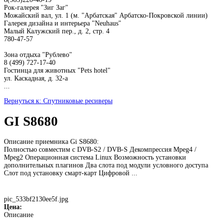
Рок-галерея "Зиг Заг"
Можайский вал, ул. 1 (м. "Арбатская" Арбатско-Покровской линии)
Галерея дизайна и интерьера "Neuhaus"
Малый Калужский пер., д. 2, стр. 4
780-47-57
Зона отдыха "Рублево"
8 (499) 727-17-40
Гостинца для животных "Рets hotel"
ул. Каскадная, д. 32-а
...
Вернуться к: Спутниковые ресиверы
GI S8680
Описание приемника Gi S8680:
Полностью совместим с DVB-S2 / DVB-S Декомпрессия Mpeg4 /
Mpeg2 Операционная система Linux Возможность установки
дополнительных плагинов Два слота под модули условного доступа
Слот под установку смарт-карт Цифровой ...
pic_533bf2130ee5f.jpg
Цена:
Описание