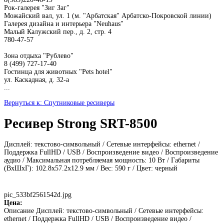
Рок-галерея "Зиг Заг"
Можайский вал, ул. 1 (м. "Арбатская" Арбатско-Покровской линии)
Галерея дизайна и интерьера "Neuhaus"
Малый Калужский пер., д. 2, стр. 4
780-47-57
Зона отдыха "Рублево"
8 (499) 727-17-40
Гостинца для животных "Рets hotel"
ул. Каскадная, д. 32-а
...
Вернуться к: Спутниковые ресиверы
Ресивер Strong SRT-8500
Дисплей: текстово-символьный / Сетевые интерфейсы: ethernet /
Поддержка FullHD / USB / Воспроизведение видео / Воспроизведение
аудио / Максимальная потребляемая мощность: 10 Вт / Габариты
(ВxШxГ): 102.8x57.2x12.9 мм / Вес: 590 г / Цвет: черный
pic_533bf2561542d.jpg
Цена:
Описание
Дисплей: текстово-символьный / Сетевые интерфейсы:
ethernet / Поддержка FullHD / USB / Воспроизведение видео /