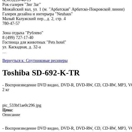
Рок-галерея "Зиг Заг"
Можайский вал, ул. 1 (м. "Арбатская" Арбатско-Покровской линии)
Галерея дизайна и интерьера "Neuhaus"
Малый Калужский пер., д. 2, стр. 4
780-47-57
Зона отдыха "Рублево"
8 (499) 727-17-40
Гостинца для животных "Рets hotel"
ул. Каскадная, д. 32-а
...
Вернуться к: Спутниковые ресиверы
Toshiba SD-692-K-TR
- Воспроизведение DVD видио, DVD-R, DVD-RW, CD, CD-RW, MP3, VCD,
2 кг
pic_533bf1ae0c296.jpg
Цена:
Описание
- Воспроизведение DVD видио, DVD-R, DVD-RW, CD, CD-RW, MP3, 