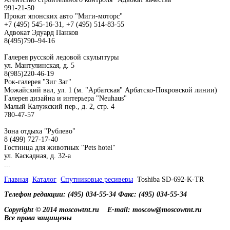
991-21-50
Прокат японских авто "Миги-моторс"
+7 (495) 545-16-31, +7 (495) 514-83-55
Адвокат Эдуард Панков
8(495)790–94-16
Галерея русской ледовой скульптуры
ул. Мантулинская, д. 5
8(985)220-46-19
Рок-галерея "Зиг Заг"
Можайский вал, ул. 1 (м. "Арбатская" Арбатско-Покровской линии)
Галерея дизайна и интерьера "Neuhaus"
Малый Калужский пер., д. 2, стр. 4
780-47-57
Зона отдыха "Рублево"
8 (499) 727-17-40
Гостинца для животных "Рets hotel"
ул. Каскадная, д. 32-а
...
Главная
Каталог
Спутниковые ресиверы
Toshiba SD-692-K-TR
Телефон редакции: (495) 034-55-34 Факс: (495) 034-55-34
Copyright © 2014 moscowtnt.ru
E-mail: moscow@moscowtnt.ru
Все права защищены