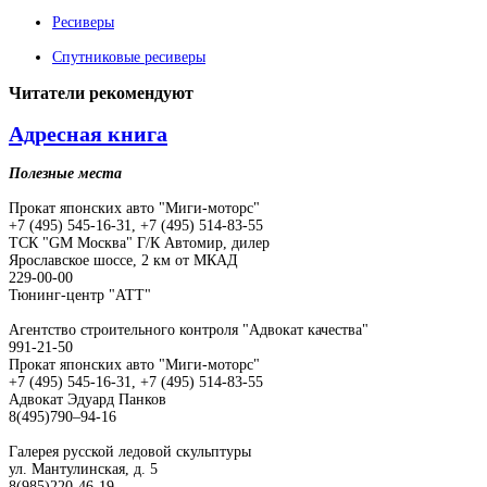
Ресиверы
Спутниковые ресиверы
Читатели
рекомендуют
Адресная книга
Полезные места
Прокат японских авто "Миги-моторс"
+7 (495) 545-16-31, +7 (495) 514-83-55
ТСК "GM Москва" Г/К Автомир, дилер
Ярославское шоссе, 2 км от МКАД
229-00-00
Тюнинг-центр "АТТ"
Агентство строительного контроля "Адвокат качества"
991-21-50
Прокат японских авто "Миги-моторс"
+7 (495) 545-16-31, +7 (495) 514-83-55
Адвокат Эдуард Панков
8(495)790–94-16
Галерея русской ледовой скульптуры
ул. Мантулинская, д. 5
8(985)220-46-19