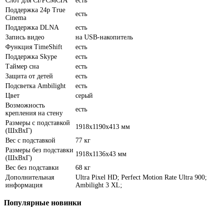
Слот для CI/PCMCIA
есть
Поддержка 24p True
есть
Cinema
Поддержка DLNA
есть
Запись видео
на USB-накопитель
Функция TimeShift
есть
Поддержка Skype
есть
Таймер сна
есть
Защита от детей
есть
Подсветка Ambilight
есть
Цвет
серый
Возможность
есть
крепления на стену
Размеры с подставкой
1918x1190x413 мм
(ШxВxГ)
Вес с подставкой
77 кг
Размеры без подставки
1918x1136x43 мм
(ШxВxГ)
Вес без подставки
68 кг
Дополнительная
Ultra Pixel HD; Perfect Motion Rate Ultra 900;
информация
Ambilight 3 XL;
Популярные
новинки