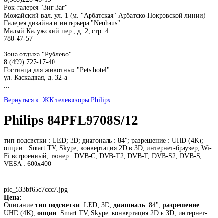
Рок-галерея "Зиг Заг"
Можайский вал, ул. 1 (м. "Арбатская" Арбатско-Покровской линии)
Галерея дизайна и интерьера "Neuhaus"
Малый Калужский пер., д. 2, стр. 4
780-47-57
Зона отдыха "Рублево"
8 (499) 727-17-40
Гостинца для животных "Рets hotel"
ул. Каскадная, д. 32-а
...
Вернуться к: ЖК телевизоры Philips
Philips 84PFL9708S/12
тип подсветки : LED; 3D; диагональ : 84"; разрешение : UHD (4K);
опции : Smart TV, Skype, конвертация 2D в 3D, интернет-браузер, Wi-
Fi встроенный; тюнер : DVB-C, DVB-T2, DVB-T, DVB-S2, DVB-S;
VESA : 600x400
pic_533bf65c7ccc7.jpg
Цена:
Описание
тип подсветки
: LED; 3D;
диагональ
: 84";
разрешение
:
UHD (4K);
опции
: Smart TV, Skype, конвертация 2D в 3D, интернет-