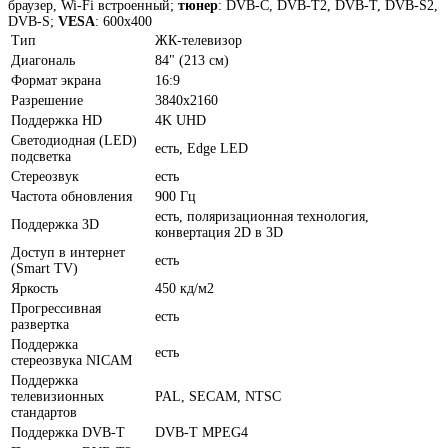
браузер, Wi-Fi встроенный;
тюнер
: DVB-C, DVB-T2, DVB-T, DVB-S2,
DVB-S;
VESA
: 600x400
Тип
ЖК-телевизор
Диагональ
84" (213 см)
Формат экрана
16:9
Разрешение
3840x2160
Поддержка HD
4K UHD
Светодиодная (LED)
есть, Edge LED
подсветка
Стереозвук
есть
Частота обновления
900 Гц
есть, поляризационная технология,
Поддержка 3D
конвертация 2D в 3D
Доступ в интернет
есть
(Smart TV)
Яркость
450 кд/м2
Прогрессивная
есть
развертка
Поддержка
есть
стереозвука NICAM
Поддержка
телевизионных
PAL, SECAM, NTSC
стандартов
Поддержка DVB-T
DVB-T MPEG4