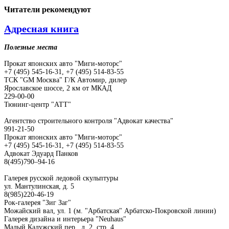
Читатели
рекомендуют
Адресная книга
Полезные места
Прокат японских авто "Миги-моторс"
+7 (495) 545-16-31, +7 (495) 514-83-55
ТСК "GM Москва" Г/К Автомир, дилер
Ярославское шоссе, 2 км от МКАД
229-00-00
Тюнинг-центр "АТТ"
Агентство строительного контроля "Адвокат качества"
991-21-50
Прокат японских авто "Миги-моторс"
+7 (495) 545-16-31, +7 (495) 514-83-55
Адвокат Эдуард Панков
8(495)790–94-16
Галерея русской ледовой скульптуры
ул. Мантулинская, д. 5
8(985)220-46-19
Рок-галерея "Зиг Заг"
Можайский вал, ул. 1 (м. "Арбатская" Арбатско-Покровской линии)
Галерея дизайна и интерьера "Neuhaus"
Малый Калужский пер., д. 2, стр. 4