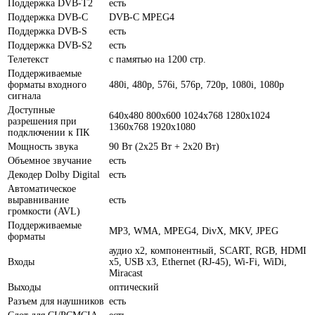
Поддержка DVB-T2
есть
Поддержка DVB-C
DVB-C MPEG4
Поддержка DVB-S
есть
Поддержка DVB-S2
есть
Телетекст
с памятью на 1200 стр.
Поддерживаемые
форматы входного
480i, 480p, 576i, 576p, 720p, 1080i, 1080p
сигнала
Доступные
640x480 800x600 1024x768 1280x1024
разрешения при
1360x768 1920x1080
подключении к ПК
Мощность звука
90 Вт (2x25 Вт + 2x20 Вт)
Объемное звучание
есть
Декодер Dolby Digital
есть
Автоматическое
выравнивание
есть
громкости (AVL)
Поддерживаемые
MP3, WMA, MPEG4, DivX, MKV, JPEG
форматы
аудио x2, компонентный, SCART, RGB, HDMI
Входы
x5, USB x3, Ethernet (RJ-45), Wi-Fi, WiDi,
Miracast
Выходы
оптический
Разъем для наушников
есть