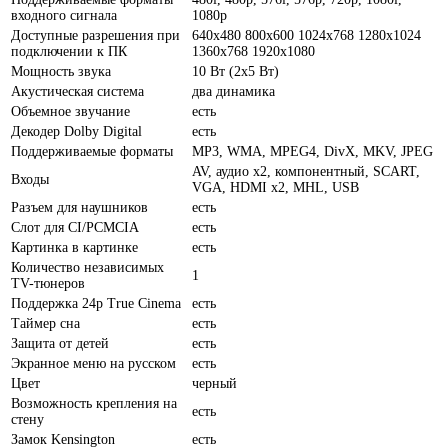
входного сигнала
1080p
Доступные разрешения при
640x480 800x600 1024x768 1280x1024
подключении к ПК
1360x768 1920x1080
Мощность звука
10 Вт (2x5 Вт)
Акустическая система
два динамика
Объемное звучание
есть
Декодер Dolby Digital
есть
Поддерживаемые форматы
MP3, WMA, MPEG4, DivX, MKV, JPEG
AV, аудио x2, компонентный, SCART,
Входы
VGA, HDMI x2, MHL, USB
Разъем для наушников
есть
Слот для CI/PCMCIA
есть
Картинка в картинке
есть
Количество независимых
1
TV-тюнеров
Поддержка 24p True Cinema
есть
Таймер сна
есть
Защита от детей
есть
Экранное меню на русском
есть
Цвет
черный
Возможность крепления на
есть
стену
Замок Kensington
есть