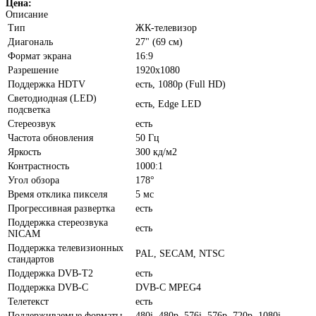
Цена:
Описание
Тип
ЖК-телевизор
Диагональ
27" (69 см)
Формат экрана
16:9
Разрешение
1920x1080
Поддержка HDTV
есть, 1080p (Full HD)
Светодиодная (LED)
есть, Edge LED
подсветка
Стереозвук
есть
Частота обновления
50 Гц
Яркость
300 кд/м2
Контрастность
1000:1
Угол обзора
178°
Время отклика пикселя
5 мс
Прогрессивная развертка
есть
Поддержка стереозвука
есть
NICAM
Поддержка телевизионных
PAL, SECAM, NTSC
стандартов
Поддержка DVB-T2
есть
Поддержка DVB-C
DVB-C MPEG4
Телетекст
есть
Поддерживаемые форматы
480i, 480p, 576i, 576p, 720p, 1080i,