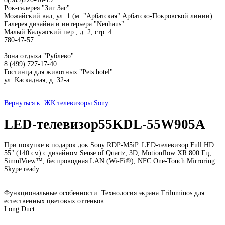
Рок-галерея "Зиг Заг"
Можайский вал, ул. 1 (м. "Арбатская" Арбатско-Покровской линии)
Галерея дизайна и интерьера "Neuhaus"
Малый Калужский пер., д. 2, стр. 4
780-47-57
Зона отдыха "Рублево"
8 (499) 727-17-40
Гостинца для животных "Рets hotel"
ул. Каскадная, д. 32-а
...
Вернуться к: ЖК телевизоры Sony
LED-телевизор55KDL-55W905A
При покупке в подарок док Sony RDP-M5iP. LED-телевизор Full HD
55" (140 см) с дизайном Sense of Quartz, 3D, Motionflow XR 800 Гц,
SimulView™, беспроводная LAN (Wi-Fi®), NFC One-Touch Mirroring.
Skype ready.
Функциональные особенности: Технология экрана Triluminos для
естественных цветовых оттенков
Long Duct ...