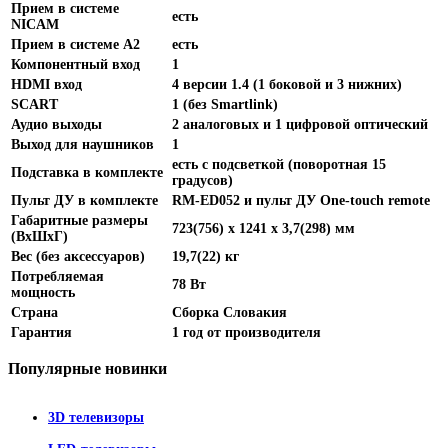
Прием в системе
есть
NICAM
Прием в системе A2
есть
Компонентный вход
1
HDMI вход
4 версии 1.4 (1 боковой и 3 нижних)
SCART
1 (без Smartlink)
Аудио выходы
2 аналоговых и 1 цифровой оптический
Выход для наушников
1
есть с подсветкой (поворотная 15
Подставка в комплекте
градусов)
Пульт ДУ в комплекте
RM-ED052 и пульт ДУ One-touch remote
Габаритные размеры
723(756) х 1241 х 3,7(298) мм
(ВхШхГ)
Вес (без аксессуаров)
19,7(22) кг
Потребляемая
78 Вт
мощность
Страна
Сборка Словакия
Гарантия
1 год от производителя
Популярные
новинки
3D телевизоры