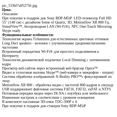
pic_533bf7a952756.jpg
Цена:
Описание
При покупке в подарок док Sony RDP-M5iP. LED-телевизор Full HD
55" (140 см) с дизайном Sense of Quartz, 3D, Motionflow XR 800 Гц,
SimulView™, беспроводная LAN (Wi-Fi®), NFC One-Touch Mirroring.
Skype ready.
Функциональные особенности:
Технология экрана Triluminos для естественных цветовых оттенков
Long Duct speakers - колонки с улучшенными средними/низкими
частотами
Встроенный передатчик Wi-Fi® для простого подключения к
Интернету
Технология динамической подсветки Local Dimming с затемнением
кадра
Просмотр веб-сайтов через встроенный веб-браузер Opera™
Видео и голосовые вызовы Skype™ (веб-камера и микрофон - опции)
Система обработки изображений X-Reality PRO™c фокусировкой по
лицу
Motionflow XR 800 - обработка видео с частотой 800 кадров в секунду
USB поддерживает файловые системы FAT16, FAT32, exFAT и NTFS
Потоковая передача медиа через DLNA с ноутбука или мобильного
Изменение настроек в соответствии с уровнем освещения
В комплекте пассивные 3D-очки TDG-500P x 4
При покупке в подарок док-станция Sony RDP-M5iP.