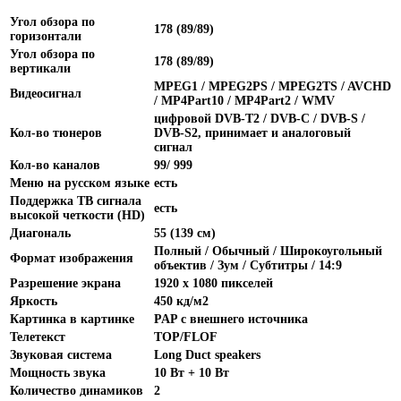
Угол обзора по
178 (89/89)
горизонтали
Угол обзора по
178 (89/89)
вертикали
MPEG1 / MPEG2PS / MPEG2TS / AVCHD
Видеосигнал
/ MP4Part10 / MP4Part2 / WMV
цифровой DVB-T2 / DVB-C / DVB-S /
Кол-во тюнеров
DVB-S2, принимает и аналоговый
сигнал
Кол-во каналов
99/ 999
Меню на русском языке
есть
Поддержка ТВ сигнала
есть
высокой четкости (HD)
Диагональ
55 (139 см)
Полный / Обычный / Широкоугольный
Формат изображения
объектив / Зум / Субтитры / 14:9
Разрешение экрана
1920 х 1080 пикселей
Яркость
450 кд/м2
Картинка в картинке
PAP с внешнего источника
Телетекст
TOP/FLOF
Звуковая система
Long Duct speakers
Мощность звука
10 Вт + 10 Вт
Количество динамиков
2