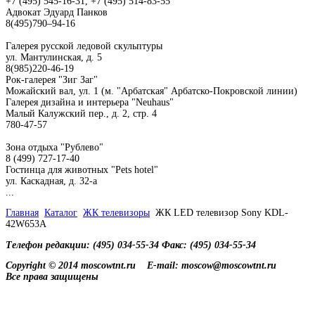
+7 (495) 545-16-31, +7 (495) 514-83-55
Адвокат Эдуард Панков
8(495)790–94-16
Галерея русской ледовой скульптуры
ул. Мантулинская, д. 5
8(985)220-46-19
Рок-галерея "Зиг Заг"
Можайский вал, ул. 1 (м. "Арбатская" Арбатско-Покровской линии)
Галерея дизайна и интерьера "Neuhaus"
Малый Калужский пер., д. 2, стр. 4
780-47-57
Зона отдыха "Рублево"
8 (499) 727-17-40
Гостинца для животных "Рets hotel"
ул. Каскадная, д. 32-а
...
Главная
Каталог
ЖК телевизоры
ЖК LED телевизор Sony KDL-
42W653A
Телефон редакции: (495) 034-55-34 Факс: (495) 034-55-34
Copyright © 2014 moscowtnt.ru
E-mail: moscow@moscowtnt.ru
Все права защищены