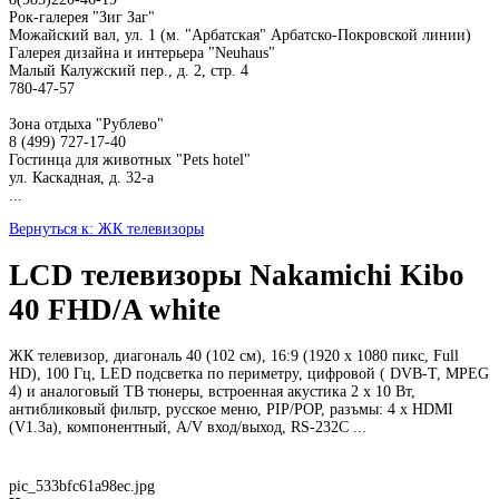
Рок-галерея "Зиг Заг"
Можайский вал, ул. 1 (м. "Арбатская" Арбатско-Покровской линии)
Галерея дизайна и интерьера "Neuhaus"
Малый Калужский пер., д. 2, стр. 4
780-47-57
Зона отдыха "Рублево"
8 (499) 727-17-40
Гостинца для животных "Рets hotel"
ул. Каскадная, д. 32-а
...
Вернуться к: ЖК телевизоры
LCD телевизоры Nakamichi Kibo
40 FHD/A white
ЖК телевизор, диагональ 40 (102 см), 16:9 (1920 х 1080 пикс, Full
HD), 100 Гц, LED подсветка по периметру, цифровой ( DVB-T, MPEG
4) и аналоговый ТВ тюнеры, встроенная акустика 2 х 10 Вт,
антибликовый фильтр, русское меню, PIP/POP, разъмы: 4 х HDMI
(V1.3a), компонентный, A/V вход/выход, RS-232C ...
pic_533bfc61a98ec.jpg