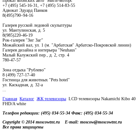
Прокат японских авто "Миги-моторс"
+7 (495) 545-16-31, +7 (495) 514-83-55
Адвокат Эдуард Панков
8(495)790–94-16
Галерея русской ледовой скульптуры
ул. Мантулинская, д. 5
8(985)220-46-19
Рок-галерея "Зиг Заг"
Можайский вал, ул. 1 (м. "Арбатская" Арбатско-Покровской линии)
Галерея дизайна и интерьера "Neuhaus"
Малый Калужский пер., д. 2, стр. 4
780-47-57
Зона отдыха "Рублево"
8 (499) 727-17-40
Гостинца для животных "Рets hotel"
ул. Каскадная, д. 32-а
...
Главная
Каталог
ЖК телевизоры
LCD телевизоры Nakamichi Kibo 40
FHD/A white
Телефон редакции: (495) 034-55-34 Факс: (495) 034-55-34
Copyright © 2014 moscowtnt.ru
E-mail: moscow@moscowtnt.ru
Все права защищены