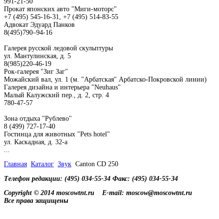
991-21-50
Прокат японских авто "Миги-моторс"
+7 (495) 545-16-31, +7 (495) 514-83-55
Адвокат Эдуард Панков
8(495)790–94-16
Галерея русской ледовой скульптуры
ул. Мантулинская, д. 5
8(985)220-46-19
Рок-галерея "Зиг Заг"
Можайский вал, ул. 1 (м. "Арбатская" Арбатско-Покровской линии)
Галерея дизайна и интерьера "Neuhaus"
Малый Калужский пер., д. 2, стр. 4
780-47-57
Зона отдыха "Рублево"
8 (499) 727-17-40
Гостинца для животных "Рets hotel"
ул. Каскадная, д. 32-а
...
Главная
Каталог
Звук
Canton CD 250
Телефон редакции: (495) 034-55-34 Факс: (495) 034-55-34
Copyright © 2014 moscowtnt.ru
E-mail: moscow@moscowtnt.ru
Все права защищены