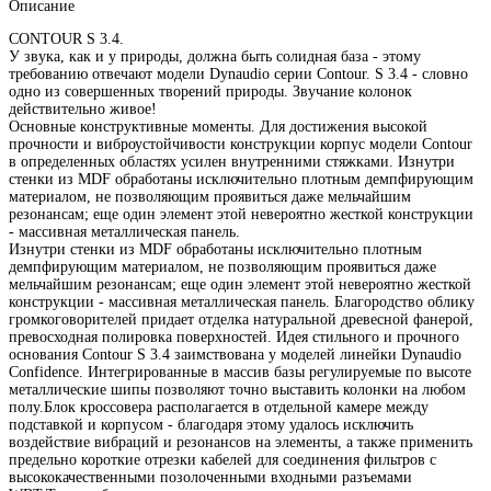
Описание
CONTOUR S 3.4.
У звука, как и у природы, должна быть солидная база - этому
требованию отвечают модели Dynaudio серии Contour. S 3.4 - словно
одно из совершенных творений природы. Звучание колонок
действительно живое!
Основные конструктивные моменты. Для достижения высокой
прочности и виброустойчивости конструкции корпус модели Contour
в определенных областях усилен внутренними стяжками. Изнутри
стенки из MDF обработаны исключительно плотным демпфирующим
материалом, не позволяющим проявиться даже мельчайшим
резонансам; еще один элемент этой невероятно жесткой конструкции
- массивная металлическая панель.
Изнутри стенки из MDF обработаны исключительно плотным
демпфирующим материалом, не позволяющим проявиться даже
мельчайшим резонансам; еще один элемент этой невероятно жесткой
конструкции - массивная металлическая панель. Благородство облику
громкоговорителей придает отделка натуральной древесной фанерой,
превосходная полировка поверхностей. Идея стильного и прочного
основания Contour S 3.4 заимствована у моделей линейки Dynaudio
Confidence. Интегрированные в массив базы регулируемые по высоте
металлические шипы позволяют точно выставить колонки на любом
полу.Блок кроссовера располагается в отдельной камере между
подставкой и корпусом - благодаря этому удалось исключить
воздействие вибраций и резонансов на элементы, а также применить
предельно короткие отрезки кабелей для соединения фильтров с
высококачественными позолоченными входными разъемами