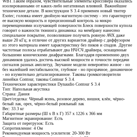
WBT.Таким образом, чувствительные элементы кроссовера оказались
изолированными от каких-либо негативных влияний. Важнейшие
технические детали. В конструкции S 3.4 применен новый твитер
Esotec; головка имеет двойную магнитную систему - это гарантирует
ее высокую мощность и прецизионный контроль за микро
перемещениями излучающей поверхности.Блеск поверхности купола
говорит о важности тюнинга динамика: на мембрану нанесено
специальное покрытие, позволившее получить ровную АЧХ даже
выше 20 кГц; в отличие от других вариантов драйвер с диффузором
из этого материала имеет характеристику без пиков и спадов. Другие
частотные полосы отрабатывают два НЧ/СЧ драйвера, оснащенные
большими коническими диафрагмами. Благодаря применению двух
динамиков удалось достичь высокой мощности и точности передачи
сигналов разных амплитуд. Звучание модели невероятно живое - но
без малейшей нестабильности, глубокое - но прозрачное, динамичное
- но изумительно детализированное. Таковы громкоговорители
линейки Contour, таковы Contour S 3.4.
Технические характеристики Dynaudio Contour S 3.4
Тип: Напольная акустика
Страна: Дания
Цвет/отделка: Чёрный ясень, розовое дерево, вишня, клён, чёрно-
белый лак, орех, чёрно-белый рояльный лак
Вес: 33.3 кг
Габаритные размеры (Ш x В x Г) 357 x 1226 x 366 мм
Магнитное экранирование: Есть
Защита от перегрузок: Есть
Сопротивление: 4 Ом
Рекомендуемая мощность усилителя: 20-300 Вт