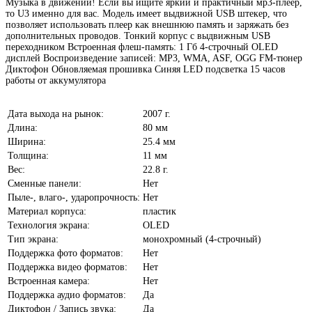
Музыка в движении! Если вы ищите яркий и практичный мр3-плеер,
то U3 именно для вас. Модель имеет выдвижной USB штекер, что
позволяет использовать плеер как внешнюю память и заряжать без
дополнительных проводов. Тонкий корпус с выдвижным USB
переходником Встроенная флеш-память: 1 Гб 4-строчный OLED
дисплей Воспроизведение записей: MP3, WMA, ASF, OGG FM-тюнер
Диктофон Обновляемая прошивка Cиняя LED подсветка 15 часов
работы от аккумулятора
Дата выхода на рынок:
2007 г.
Длина:
80 мм
Ширина:
25.4 мм
Толщина:
11 мм
Вес:
22.8 г.
Сменные панели:
Нет
Пыле-, влаго-, ударопрочность:
Нет
Материал корпуса:
пластик
Технология экрана:
OLED
Тип экрана:
монохромный (4-строчный)
Поддержка фото форматов:
Нет
Поддержка видео форматов:
Нет
Встроенная камера:
Нет
Поддержка аудио форматов:
Да
Диктофон / Запись звука:
Да