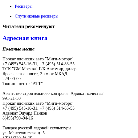
Ресиверы
Спутниковые ресиверы
Читатели
рекомендуют
Адресная книга
Полезные места
Прокат японских авто "Миги-моторс"
+7 (495) 545-16-31, +7 (495) 514-83-55
ТСК "GM Москва" Г/К Автомир, дилер
Ярославское шоссе, 2 км от МКАД
229-00-00
Тюнинг-центр "АТТ"
Агентство строительного контроля "Адвокат качества"
991-21-50
Прокат японских авто "Миги-моторс"
+7 (495) 545-16-31, +7 (495) 514-83-55
Адвокат Эдуард Панков
8(495)790–94-16
Галерея русской ледовой скульптуры
ул. Мантулинская, д. 5
8(985)220-46-19