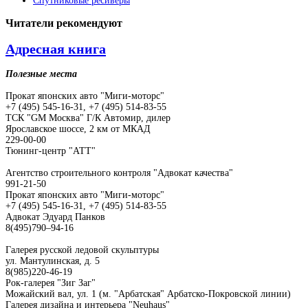
Спутниковые ресиверы
Читатели
рекомендуют
Адресная книга
Полезные места
Прокат японских авто "Миги-моторс"
+7 (495) 545-16-31, +7 (495) 514-83-55
ТСК "GM Москва" Г/К Автомир, дилер
Ярославское шоссе, 2 км от МКАД
229-00-00
Тюнинг-центр "АТТ"
Агентство строительного контроля "Адвокат качества"
991-21-50
Прокат японских авто "Миги-моторс"
+7 (495) 545-16-31, +7 (495) 514-83-55
Адвокат Эдуард Панков
8(495)790–94-16
Галерея русской ледовой скульптуры
ул. Мантулинская, д. 5
8(985)220-46-19
Рок-галерея "Зиг Заг"
Можайский вал, ул. 1 (м. "Арбатская" Арбатско-Покровской линии)
Галерея дизайна и интерьера "Neuhaus"