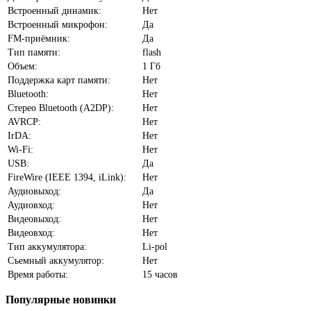
Встроенный динамик:
Нет
Встроенный микрофон:
Да
FM-приёмник:
Да
Тип памяти:
flash
Объем:
1 Гб
Поддержка карт памяти:
Нет
Bluetooth:
Нет
Стерео Bluetooth (A2DP):
Нет
AVRCP:
Нет
IrDA:
Нет
Wi-Fi:
Нет
USB:
Да
FireWire (IEEE 1394, iLink):
Нет
Аудиовыход:
Да
Аудиовход:
Нет
Видеовыход:
Нет
Видеовход:
Нет
Тип аккумулятора:
Li-pol
Cъемный аккумулятор:
Нет
Время работы:
15 часов
Популярные
новинки