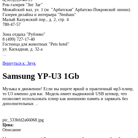
Рок-галерея "Зиг Заг"
Можайский вал, ул. 1 (м. "Арбатская" Арбатско-Покровской линии)
Галерея дизайна и интерьера "Neuhaus"
Малый Калужский пер., д. 2, стр. 4
780-47-57
Зона отдыха "Рублево"
8 (499) 727-17-40
Гостинца для животных "Рets hotel"
ул. Каскадная, д. 32-а
...
Вернуться к: Звук
Samsung YP-U3 1Gb
Музыка в движении! Если вы ищите яркий и практичный мр3-плеер,
то U3 именно для вас. Модель имеет выдвижной USB штекер, что
позволяет использовать плеер как внешнюю память и заряжать без
дополнительных ...
pic_533bfd2a66068.jpg
Цена:
Описание