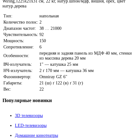
Wiring,1225x21x31 см, 22 кг, натур.шпон/мдф, вишня, орех, цвет
натур.дерева
Тип:
напольная
Количество полос:
2
Диапазон частот:
38 … 21000
Чувствительность:
92
Мощность:
150
Сопротивление:
6
передняя и задняя панель из МДФ 40 мм, стенки
Особенности:
из массива дерева 20 мм
ВЧ-излучатель:
1" — катушка 25 мм
НЧ-излучатель:
2 ґ 170 мм — катушка 36 мм
Фазоинвертор:
Omniray GZ 6"
Габариты:
21 (ш) ґ 122 (в) ґ 31 (г)
Вес:
22
Популярные
новинки
3D телевизоры
LED-телевизоры
Домашние кинотеатры