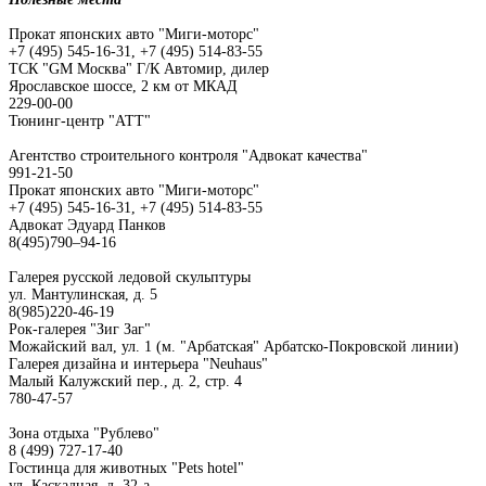
Прокат японских авто "Миги-моторс"
+7 (495) 545-16-31, +7 (495) 514-83-55
ТСК "GM Москва" Г/К Автомир, дилер
Ярославское шоссе, 2 км от МКАД
229-00-00
Тюнинг-центр "АТТ"
Агентство строительного контроля "Адвокат качества"
991-21-50
Прокат японских авто "Миги-моторс"
+7 (495) 545-16-31, +7 (495) 514-83-55
Адвокат Эдуард Панков
8(495)790–94-16
Галерея русской ледовой скульптуры
ул. Мантулинская, д. 5
8(985)220-46-19
Рок-галерея "Зиг Заг"
Можайский вал, ул. 1 (м. "Арбатская" Арбатско-Покровской линии)
Галерея дизайна и интерьера "Neuhaus"
Малый Калужский пер., д. 2, стр. 4
780-47-57
Зона отдыха "Рублево"
8 (499) 727-17-40
Гостинца для животных "Рets hotel"
ул. Каскадная, д. 32-а