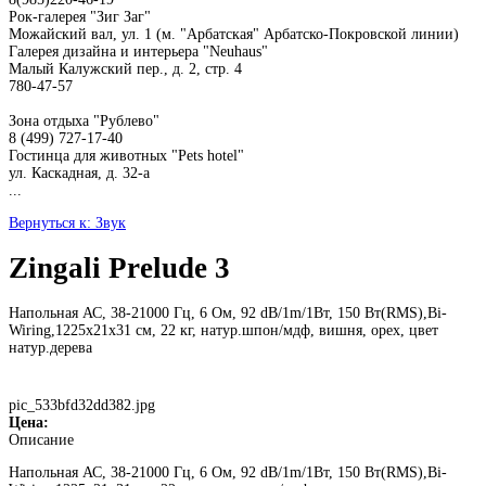
Рок-галерея "Зиг Заг"
Можайский вал, ул. 1 (м. "Арбатская" Арбатско-Покровской линии)
Галерея дизайна и интерьера "Neuhaus"
Малый Калужский пер., д. 2, стр. 4
780-47-57
Зона отдыха "Рублево"
8 (499) 727-17-40
Гостинца для животных "Рets hotel"
ул. Каскадная, д. 32-а
...
Вернуться к: Звук
Zingali Prelude 3
Напольная АС, 38-21000 Гц, 6 Ом, 92 dB/1m/1Вт, 150 Вт(RMS),Bi-
Wiring,1225x21x31 см, 22 кг, натур.шпон/мдф, вишня, орех, цвет
натур.дерева
pic_533bfd32dd382.jpg
Цена:
Описание
Напольная АС, 38-21000 Гц, 6 Ом, 92 dB/1m/1Вт, 150 Вт(RMS),Bi-